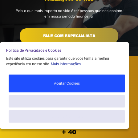
Pois o que mais importa na vida é ter pessoas que nos apoiam
em nossa jornada financeira.
FALE COM ESPECIALISTA
Política de Privacidade e Cookies
Este site utiliza cookies para garantir que você tenha a melhor
experiência em nosso site.
Mais Informações
Muito além da expectativa
Aceitar Cookies
Para tudo que envolve dinheiro, ou se transforma em dinheiro, nós temos
uma solução para você!
Personalizar Cookies
+ 2 Bilhões
Sob nosso cuidado
Somente Necessário
+ 40